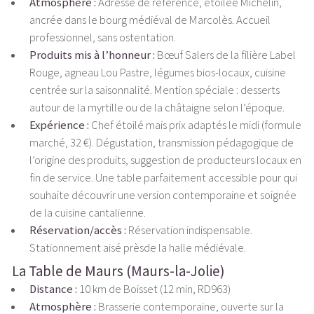
Atmosphère :
Adresse de référence, étoilée Michelin,
ancrée dans le bourg médiéval de Marcolès. Accueil
professionnel, sans ostentation.
Produits mis à l’honneur :
Bœuf Salers de la filière Label
Rouge, agneau Lou Pastre, légumes bios-locaux, cuisine
centrée sur la saisonnalité. Mention spéciale : desserts
autour de la myrtille ou de la châtaigne selon l’époque.
Expérience :
Chef étoilé mais prix adaptés le midi (formule
marché, 32 €). Dégustation, transmission pédagogique de
l’origine des produits, suggestion de producteurs locaux en
fin de service. Une table parfaitement accessible pour qui
souhaite découvrir une version contemporaine et soignée
de la cuisine cantalienne.
Réservation/accès :
Réservation indispensable.
Stationnement aisé prèsde la halle médiévale.
La Table de Maurs (Maurs-la-Jolie)
Distance :
10 km de Boisset (12 min, RD963)
Atmosphère :
Brasserie contemporaine, ouverte sur la