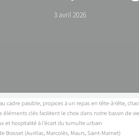
3 avril 2026
s au cadre paisible, propices à un repas en tête-à-tête, cha
 éléments clés facilitent le choix dans notre bassin de vie
x et hospitalité à l’écart du tumulte urbain
 Boisset (Aurillac, Marcolès, Maurs, Saint-Mamet)