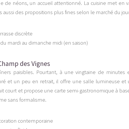
e de néons, un accueil attentionné. La cuisine met en 
s aussi des propositions plus fines selon le marché du jour
errasse discrète
 du mardi au dimanche midi (en saison)
e Champ des Vignes
îners paisibles. Pourtant, à une vingtaine de minutes 
é et un peu en retrait, il offre une salle lumineuse et 
ircuit court et propose une carte semi-gastronomique à bas
ême sans formalisme.
 décoration contemporaine