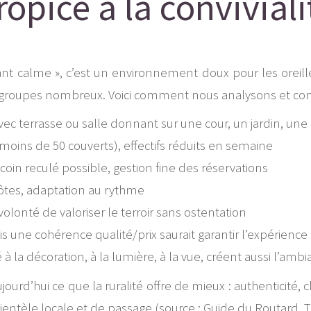
ropice à la conviviali
calme », c’est un environnement doux pour les oreilles, l
groupes nombreux. Voici comment nous analysons et conse
avec terrasse ou salle donnant sur une cour, un jardin, u
moins de 50 couverts), effectifs réduits en semaine
coin reculé possible, gestion fine des réservations
hôtes, adaptation au rythme
volonté de valoriser le terroir sans ostentation
is une cohérence qualité/prix saurait garantir l’expérience
té à la décoration, à la lumière, à la vue, créent aussi l’amb
urd’hui ce que la ruralité offre de mieux : authenticité, c
ientèle locale et de passage (source : Guide du Routard, T