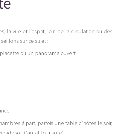
té
a vue et l’esprit, loin de la circulation ou des
illons sur ce sujet :
ne placette ou un panorama ouvert
iance
hambres à part, parfois une table d’hôtes le soir,
ripadvisor, Cantal Tourisme).