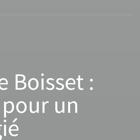
 Boisset :
 pour un
ié