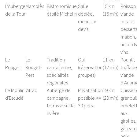
L’Auberge
Marcolès
Bistronomique,
Salle
15 km
Poisson
de la Tour
étoilé Michelin
dédiée,
(16 min)
viande
menu sur
locale,
devis
dessert
maison,
accords
vins
Le
Le
Tradition
Oui
11 km
Pounti,
Rouget
Rouget-
cantalienne,
(réservation
(12 min)
truffade
Pers
spécialités
groupes)
viande
régionales
d’Aubra
Le Moulin
Vitrac
Auberge de
Privatisation
19 km
Cuisses
d'Escudé
campagne,
possible <=
(20 min)
grenouil
terrasse sur la
30 pers.
omelet
rivière
aux
girolles,
gâteau 
noix