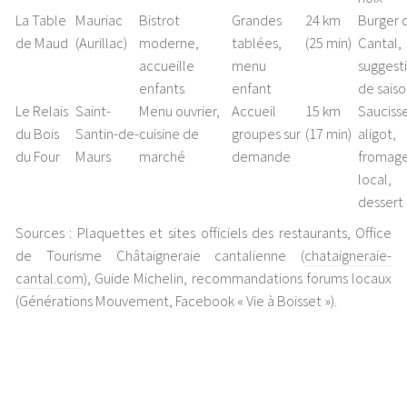
La Table
Mauriac
Bistrot
Grandes
24 km
Burger 
de Maud
(Aurillac)
moderne,
tablées,
(25 min)
Cantal,
accueille
menu
suggest
enfants
enfant
de saiso
Le Relais
Saint-
Menu ouvrier,
Accueil
15 km
Sauciss
du Bois
Santin-de-
cuisine de
groupes sur
(17 min)
aligot,
du Four
Maurs
marché
demande
fromag
local,
dessert
Sources : Plaquettes et sites officiels des restaurants, Office
de Tourisme Châtaigneraie cantalienne (
chataigneraie-
cantal.com
), Guide Michelin, recommandations forums locaux
(Générations Mouvement, Facebook « Vie à Boisset »).