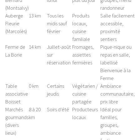
Bernard
lundi
plat du jour
groupes, menu
(Montsalvy)
randonneur
Auberge
13 km
Tous les
Produits
Salle facilement
Fleurie
midis sauf
locaux,
accessible,
(Marcolès)
février
cuisine
proximité
familiale
sentiers
Ferme de
14 km
Juillet-août
Fromages,
Pique-nique ou
La Borie
sur
assiettes
repas en salle,
réservation
fermières
labellisé
Bienvenue à la
Ferme
Table
0 km
Certains
Végétarien /
Ambiance
associative
jeudis
cuisine
communautaire,
Boisset
partagée
prix libre
Marchés
8 à 20
Soirs d’été
Producteurs
Idéal pour
gourmands
km
locaux
familles,
(divers
groupes,
lieux)
ambiance