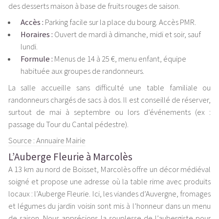
des desserts maison à base de fruits rouges de saison.
Accès :
Parking facile sur la place du bourg. Accès PMR.
Horaires :
Ouvert de mardi à dimanche, midi et soir, sauf
lundi.
Formule :
Menus de 14 à 25 €, menu enfant, équipe
habituée aux groupes de randonneurs.
La salle accueille sans difficulté une table familiale ou
randonneurs chargés de sacs à dos. Il est conseillé de réserver,
surtout de mai à septembre ou lors d’événements (ex :
passage du Tour du Cantal pédestre).
Source : Annuaire Mairie
L’Auberge Fleurie à Marcolès
A 13 km au nord de Boisset, Marcolès offre un décor médiéval
soigné et propose une adresse où la table rime avec produits
locaux : l’Auberge Fleurie. Ici, les viandes d’Auvergne, fromages
et légumes du jardin voisin sont mis à l’honneur dans un menu
de saison. Nous apprécions la souplesse de l’aubergiste pour